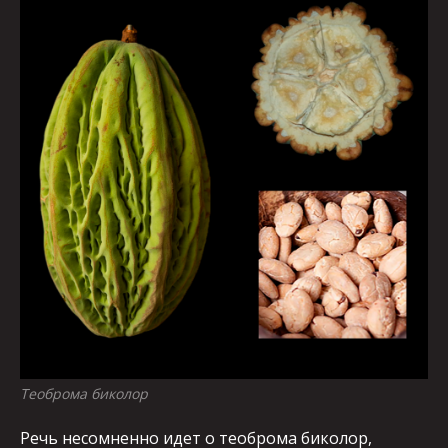
Теоброма биколор
Речь несомненно идет о теоброма биколор,