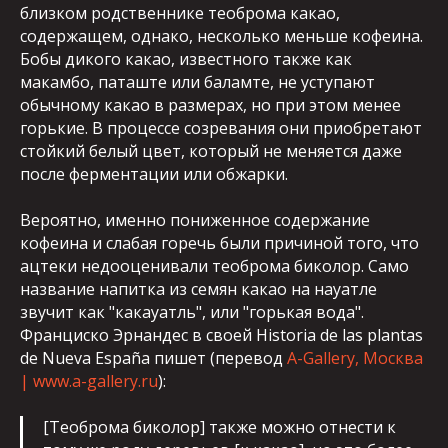
близком родственнике теоброма какао,
содержащем, однако, несколько меньше кофеина.
Бобы дикого какао, известного также как
макамбо, паташте или баламте, не уступают
обычному какао в размерах, но при этом менее
горькие. В процессе созревания они приобретают
стойкий белый цвет, который не меняется даже
после ферментации или обжарки.
Вероятно, именно пониженное содержание
кофеина и слабая горечь были причиной того, что
ацтеки недооценивали теоброма биколор. Само
название напитка из семян какао на науатле
звучит как "какауатль", или "горькая вода".
Франциско Эрнандес в своей Historia de las plantas
de Nueva España пишет (перевод
A-Gallery, Москва
| www.a-gallery.ru
):
[Теоброма биколор] также можно отнести к