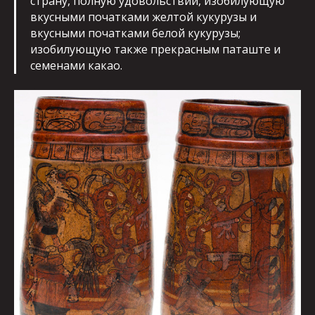
страну, полную удовольствий, изобилующую
вкусными початками желтой кукурузы и
вкусными початками белой кукурузы;
изобилующую также прекрасным паташте и
семенами какао.