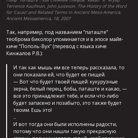
Terrence Kaufman, John Justeson. The History of the Word
for ‘Cacao’ and Related Terms in Ancient Meso-America.
Ancient Mesoamerica, 18, 2007
Так, например, под названием "паташте"
теоброма биколор упоминается и в эпосе майя-
киче "Пополь-Вух" (перевод с языка киче
Кинжалов Р.В.):
И так как мышь им все теперь рассказала, то
они показали ей, что будет ее пищей.
— Вот что будет твоей пищей: кукурузные
зерна, белый перец, бобы, паташте и какао, —
все это принадлежит тебе, и если что-либо
будет запасено и позабыто, это также будет
твоим. Ешь это!
...
И вот тогда они были исполнены радости,
потому что они нашли такую прекрасную