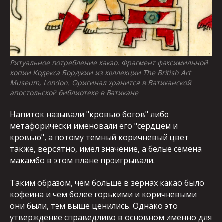
Ритуальное потребление какао. Фрагмент факсимильной
копии Кодекса Борджии из коллекции The British Art
Museum, London. Оригинал хранится в Ватиканской
апостольской библиотеке в Ватикане
Напиток называли "кровью богов" либо
метафорически именовали его "сердцем и
кровью", а потому темный коричневый цвет
также, вероятно, имел значение, а белые семена
макамбо в этом плане проигрывали.
Таким образом, чем больше в зернах какао было
кофеина и чем более горькими и коричневыми
они были, тем выше ценились. Однако это
утверждение справедливо в основном именно для