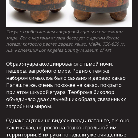
Сосуд c изображением дворцовой сцены в подземном
мире. Бог с чертами ягуара беседует с другим богом,
позади которого растет дерево какао. Майя, 750-850 гг.
н.э. Коллекция Los Angeles County Museum of Art
Образ ягуара ассоциировался с тьмой ночи,
пещеры, загробного мира. Ровно с тем же
набором символов было связано и дерево какао.
Паташте же, очень похожее на какао, покрыто
при этом шкурой ягуара. Теоброма биколор
объединяло два сильнейших образа, связанных с
загробным миром.
Однако ацтеки не видели плоды паташте, т.к. оно,
как и какао, не росло на подконтрольной им
территории. В их руки попадали уже очищенные