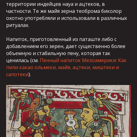
территории индейцев науа и ацтеков, в
частности. Те же майя зерна теоброма биколор
охотно употребляли и использовали в различных
ритуалах.
Напиток, приготовленный из паташте либо с
добавлением его зерен, дает существенно более
объемную и стабильную пену, которая так
ценилась (см.
Пенный напиток Мезоамерики: Как
пили какао ольмеки, майя, ацтеки, миштеки и
сапотеки
).