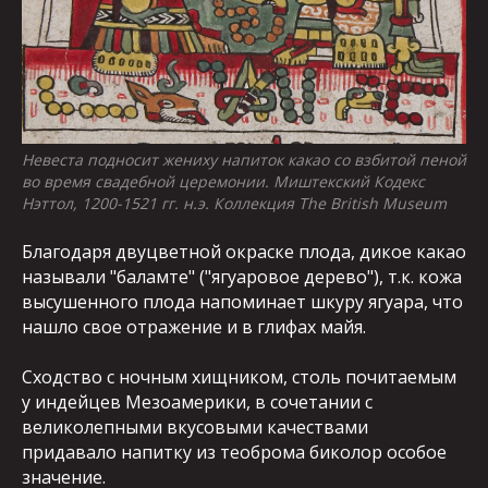
Невеста подносит жениху напиток какао со взбитой пеной
во время свадебной церемонии. Миштекский Кодекс
Нэттол, 1200-1521 гг. н.э. Коллекция The British Museum
Благодаря двуцветной окраске плода, дикое какао
называли "баламте" ("ягуаровое дерево"), т.к. кожа
высушенного плода напоминает шкуру ягуара, что
нашло свое отражение и в глифах майя.
Сходство с ночным хищником, столь почитаемым
у индейцев Мезоамерики, в сочетании с
великолепными вкусовыми качествами
придавало напитку из теоброма биколор особое
значение.