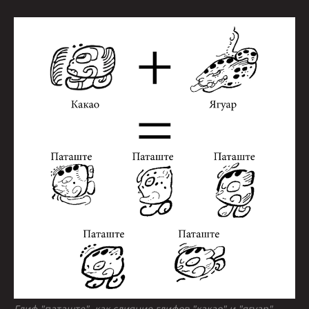
Глиф "паташте", как слияние глифов "какао" и "ягуар".