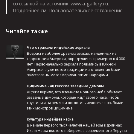
со ссылкой на источник: www.a-gallery.ru.
Подробнее см.
Пользовательское соглашение
.
Читайте также
Что отражали индейские зеркала
Возраст наиболее древних зеркал, найденных на
территории Америки, определяется примерно в 4 000
лет. Первоначально зеркала появились в Южной
Америке, а уже потом традиции изготовления были
заиствованы мезоамериканскими народами.
Цицимиме - ацтекские звездные демоны
Ацтеки верили, что в темноте ночного неба обитают
звездные демоны, которые ждут своего часа, чтобы
спуститься на землю и поглотить человечество. Звали
этих монстров Цицимиме.
Культура индейцев наска
В начале первого тысячелетия нашей эры в долинах
Ика и Наска южного побережья современного Перу на