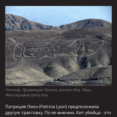
Геоглиф. Провинция Пальпа, регион Ика, Перу.
Фиотография Johny Isla.
Патриция Лион (Patricia Lyon) предположила
другую трактовку. По ее мнению, Кит-убийца - это