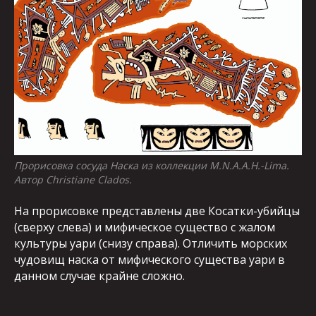
Прорисовка сосуда Наска из коллекции M.N.A.A.H.-Lima.
Автор Christiane Clados.
На прорисовке представлены две Косатки-убийцы
(сверху слева) и мифическое существо с жалом
культуры уари (снизу справа). Отличить морских
чудовищ наска от мифического существа уари в
данном случае крайне сложно.