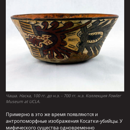
Чаша. Наска, 100 гг. до н.э. - 700 гг. н.э. Коллекция Fowler
Museum at UCLA.
Примерно в это же время появляются и
антропоморфные изображения Косатки-убийцы. У
мифического существа одновременно