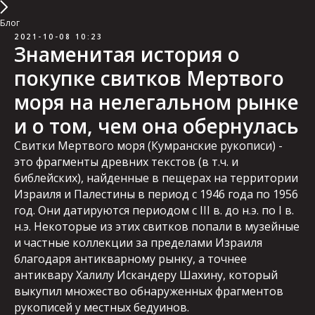
Блог
2021-10-08 10:23
Знаменитая история о
покупке свитков Мертвого
моря на нелегальном рынке
и о том, чем она обернулась
Свитки Мертвого моря (Кумранские рукописи) -
это фрагменты древних текстов (в т.ч. и
библейских), найденные в пещерах на территории
Израиля и Палестины в период с 1946 года по 1956
год. Они датируются периодом с III в. до н.э. по I в.
н.э. Некоторые из этих свитков попали в музейные
и частные коллекции за пределами Израиля
благодаря антикварному рынку, а точнее
антиквару Халилу Искандеру Шахину, который
выкупил множество обнаруженных фрагментов
рукописей у местных бедуинов.