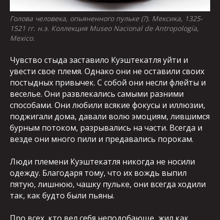
Голова человека, опьяненного пульке (?). Мексика, 1325-
1521 гг. н.э. Коллекция Museo Nacional de Antropología,
Mexico.
Чувство стыда заставило Куэштекатля уйти и
увести свое племя. Однако они не оставили своих
постыдных привычек. С собой они несли флейты и
веселье. Они развлекались самыми разними
способами. Они любили всякие фокусы и иллюзии,
поджигали дома, давали волю эмоциям, лившимся
бурным потоком, разрывались на части. Всегда и
везде они много пили и предавались порокам.
Люди племени Куэштекатля никогда не носили
одежду. Благодаря тому, что их вождь выпил
пятую, лишнюю, чашку пульке, они всегда ходили
так, как будто были пьяны.
Про всех, кто вел себя неподобающе, жил как