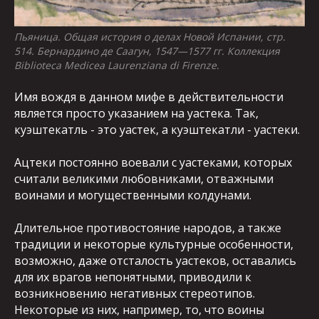
Пьяница. Общая история о делах Новой Испании, стр.
514. Бернардино де Саагун, 1547—1577 гг. Коллекция
Biblioteca Medicea Laurenziana di Firenze.
Имя вождя в данном мифе в действительности
является просто указанием на уастека. Так,
куэштекатль - это уастек, а куэштекатли - уастеки.
Ацтеки постоянно воевали с уастеками, которых
считали великими любовниками, отважными
воинами и могущественными колдунами.
Длительное противостояние народов, а также
традиции и некоторые культурные особенности,
возможно, даже отсталость уастеков, оставались
для их врагов непонятными, приводили к
возникновению негативных стереотипов.
Некоторые из них, например, то, что воины